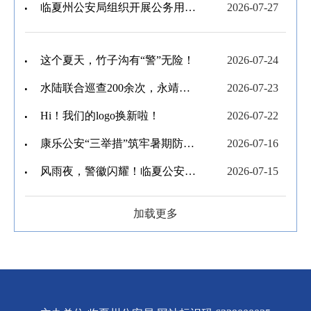
临夏州公安局组织开展公务用枪实弹射击训练考核
2026-07-27
这个夏天，竹子沟有“警”无险！
2026-07-24
水陆联合巡查200余次，永靖公安筑牢黄河上游生态安全屏障
2026-07-23
Hi！我们的logo换新啦！
2026-07-22
康乐公安“三举措”筑牢暑期防溺水与汛期安全“防护堤”
2026-07-16
风雨夜，警徽闪耀！临夏公安用“藏蓝暖流”筑起“防汛堤坝”
2026-07-15
加载更多