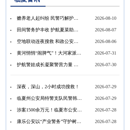
赡养老人起纠纷 民警巧解护亲情
2026-08-10
田间警务护丰收 护航夏菜助振兴
2026-08-07
空地联动连夜搜救 和政公安成功找回失联少年
2026-08-06
黄河悄悄“闹脾气”！大河家派出所花式巡河暖心守护
2026-07-31
护航警娃成长凝聚警营力量 临夏公安暑期警娃托管班与夏令营同步开启
2026-07-30
深夜，深山，2小时成功搜救！
2026-07-29
临夏州公安局特警支队民警韩渊桢参加全国公安特警挑战赛荣获佳绩
2026-07-29
涉案1500余万元！临夏市公安全链条打掉跨四省特大销售伪劣香烟犯罪团伙
2026-07-28
康乐公安以“产业警务”守护树莓丰收路
2026-07-28