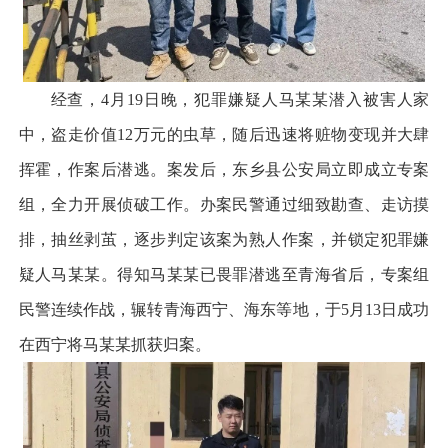
经查，4月19日晚，犯罪嫌疑人马某某潜入被害人家
中，盗走价值12万元的虫草，随后迅速将赃物变现并大肆
挥霍，作案后潜逃。案发后，东乡县公安局立即成立专案
组，全力开展侦破工作。办案民警通过细致勘查、走访摸
排，抽丝剥茧，逐步判定该案为熟人作案，并锁定犯罪嫌
疑人马某某。得知马某某已畏罪潜逃至青海省后，专案组
民警连续作战，辗转青海西宁、海东等地，于5月13日成功
在西宁将马某某抓获归案。