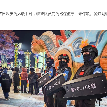
节日欢庆的温暖中时，特警队员们的巡逻值守并未停歇。警灯划