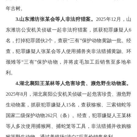
年古树。
3.
山东潍坊张某会等人非法狩猎案。
2025年12月，山
东潍坊公安机关侦破一起非法狩猎案，抓获犯罪嫌疑人6
名，打掉犯罪团伙2个，查获“三有”保护动物黄鼬一批。经
查，犯罪嫌疑人张某会等人使用捕兽夹非法猎捕黄鼬、环
颈雉等“三有”保护动物，并将皮毛加工后销售至多地牟
利。
4.
湖北襄阳王某林等人危害珍贵、濒危野生动物案。
2025年8月，湖北襄阳公安机关侦破一起危害珍贵、濒危野
生动物案，抓获犯罪嫌疑人15名，查获猕猴、三索锦蛇等
国家二级保护动物262只（条）。经查，犯罪嫌疑人王某林
等人多次使用捕猴网、捕蛇笼等工具，非法猎捕并收购猕
猴等野生动物，通过养殖场“洗白”后高价销售牟利。