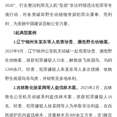
2026”、打击整治利用无人机“坠箭”非法狩猎违法犯罪等专
项行动，对各类破坏野生动植物资源犯罪出重拳、亮利
剑，为美丽中国建设贡献公安力量。
5
起典型案例
1.
辽宁锦州朱某东等人危害珍贵、濒危野生动物案。
2025年9月，辽宁锦州公安机关侦破一起危害珍贵、濒危野
生动物案，抓获犯罪嫌疑人35名，解救放飞画眉鸟、乌鸫
1200余只。经查，犯罪嫌疑人朱某东等人多次猎捕、收购
野生画眉鸟等鸟类，并销售至多地牟利。
2.
吉林敦化徐某阔等人盗伐林木案。
2025年2月，吉林
敦化公安机关侦破系列盗伐林木案，抓获犯罪嫌疑人16
名。经查，犯罪嫌疑人徐某阔等人为牟取非法利益，在自
然保护区内盗伐林木，涉案林木共300余立方米，含3株百