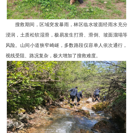
搜救期间，区域突发暴雨，林区临水坡面经雨水充分
浸润，土质松软湿滑，极易发生打滑、滑倒、坡面溜塌等
风险。山间小道狭窄崎岖，多数路段仅容单人依次通行，
视线受阻、路况复杂，极大增加了搜救难度。