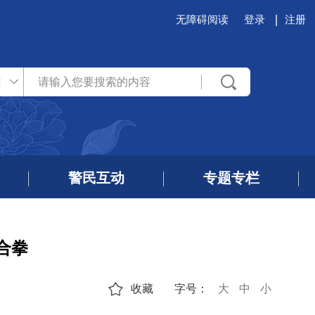
无障碍阅读
登录
注册
州
警民互动
专题专栏
合拳
收藏
字号：
大
中
小