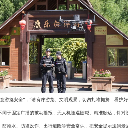
意游览安全”，“请有序游览、文明观景，切勿扎堆拥挤，看护
不同于固定广播的被动播报，无人机随巡随喊、精准触达，针对
、防溺水、防盗反诈、出行避险等安全常识，把安全提示送到景