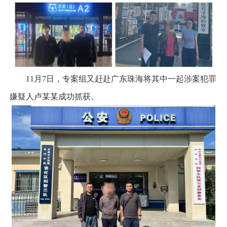
11月7日，专案组又赶赴广东珠海将其中一起涉案犯罪
嫌疑人卢某某成功抓获。