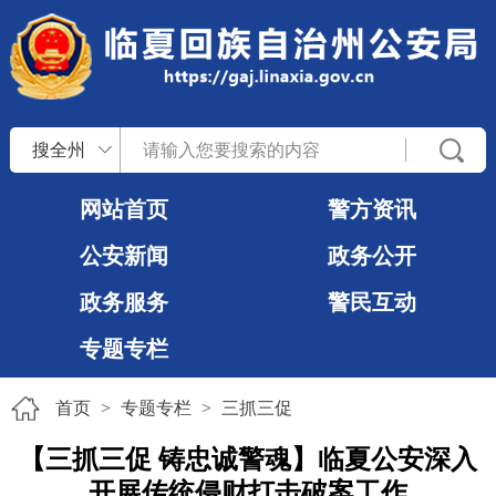
搜全州
网站首页
警方资讯
公安新闻
政务公开
政务服务
警民互动
专题专栏
首页
>
专题专栏
>
三抓三促
【三抓三促 铸忠诚警魂】临夏公安深入
开展传统侵财打击破案工作