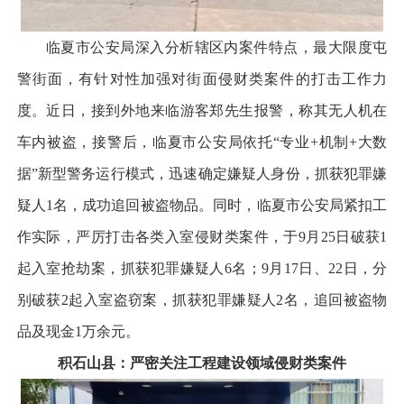
临夏市公安局深入分析辖区内案件特点，最大限度屯
警街面，有针对性加强对街面侵财类案件的打击工作力
度。近日，接到外地来临游客郑先生报警，称其无人机在
车内被盗，接警后，临夏市公安局依托“专业+机制+大数
据”新型警务运行模式，迅速确定嫌疑人身份，抓获犯罪嫌
疑人1名，成功追回被盗物品。同时，临夏市公安局紧扣工
作实际，严厉打击各类入室侵财类案件，于9月25日破获1
起入室抢劫案，抓获犯罪嫌疑人6名；9月17日、22日，分
别破获2起入室盗窃案，抓获犯罪嫌疑人2名，追回被盗物
品及现金1万余元。
积石山县：严密关注工程建设领域侵财类案件