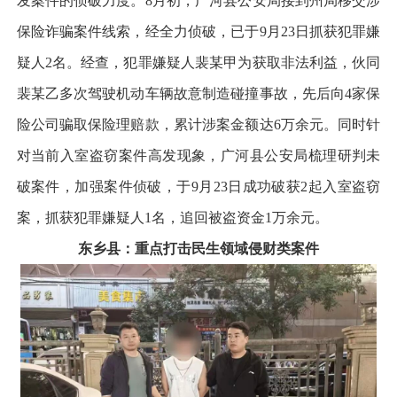
发案件的侦破力度。8月初，广河县公安局接到州局移交涉
保险诈骗案件线索，经全力侦破，已于9月23日抓获犯罪嫌
疑人2名。经查，犯罪嫌疑人裴某甲为获取非法利益，伙同
裴某乙多次驾驶机动车辆故意制造碰撞事故，先后向4家保
险公司骗取保险理赔款，累计涉案金额达6万余元。同时针
对当前入室盗窃案件高发现象，广河县公安局梳理研判未
破案件，加强案件侦破，于9月23日成功破获2起入室盗窃
案，抓获犯罪嫌疑人1名，追回被盗资金1万余元。
东乡县：重点打击民生领域侵财类案件