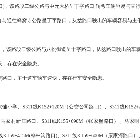
丁字路口)，该路段二级公路与中元大桥呈丁字路口,转弯车辆容易与
二级公路与通往蜂窝寺公路呈丁字路口，从岔路口驶出的车辆容易与
路口），该路段二级公路与八松街道呈十字路口，从岔路口驶出的
路段，存在安全隐患。
平交路口，主干道车辆车速快，存在行车安全隐患。
0M、何家铺小学、S311线K152+120M（公交公司路口）、S311线K1
家村新庄路口、S311线K155+690M（张家堡路口）、马
K159+415M(桦林沟路口)、S311线K159+600M（康家河路口）