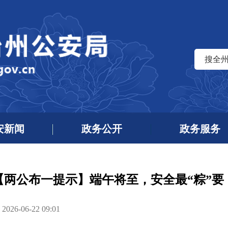
搜全
安新闻
政务公开
政务服务
【两公布一提示】端午将至，安全最“粽”要
6-06-22 09:01