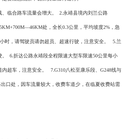
线、临合路车流量会增大。 2.永靖县境内刘兰公路
5KM+700M—46KM处，全长0.3公里，平均坡度2%，急
每小时，请驾驶员请勿超员、超速行驶，注意安全。 5.兰
 6.折达公路永靖段全程限速大型车限速50公里每小
车，注意安全。 7.G310八松至康乐段、G248线与
速公路出口处，因车流量较大，收费车道少，在临夏收费站需