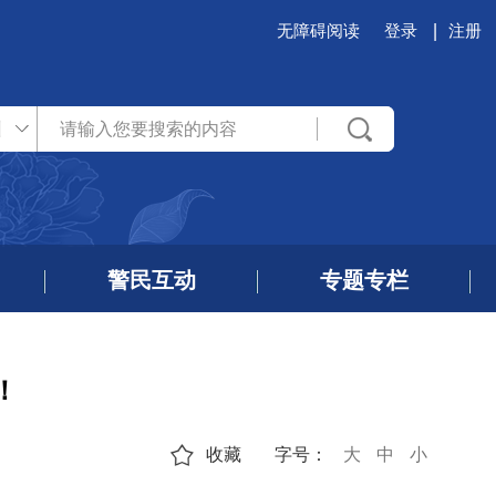
无障碍阅读
登录
注册
州
警民互动
专题专栏
！
收藏
字号：
大
中
小