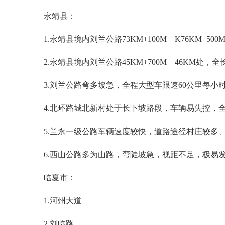
永靖县：
1.永靖县境内刘兰公路73KM+100M—K76KM+
2.永靖县境内刘兰公路45KM+700M—46KM处
3.刘兰公路弯多坡急，全程大型车限速60公里每
4.北环路城北新村处于长下坡路段，车辆易失控，
5.兰永一级公路车辆速度较快，道路途径村庄较多
6.西山公路多为山路，弯陡坡急，视距不足，极易
临夏市：
1.河州大道
2.刘临路