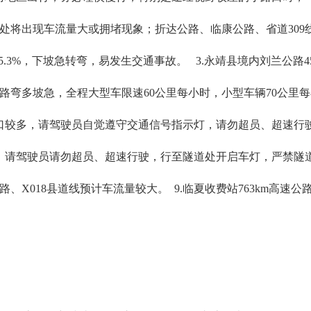
处将出现车流量大或拥堵现象；折达公路、临康公路、省道309
均坡度5.3%，下坡急转弯，易发生交通事故。 3.永靖县境内刘兰公路4
路弯多坡急，全程大型车限速60公里每小时，小型车辆70公里
较多，请驾驶员自觉遵守交通信号指示灯，请勿超员、超速行驶。
，请驾驶员请勿超员、超速行驶，行至隧道处开启车灯，严禁隧道内超
路、X018县道线预计车流量较大。 9.临夏收费站763km高