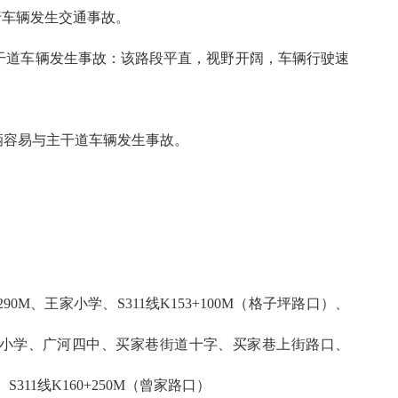
直行车辆发生交通事故。
主干道车辆发生事故：该路段平直，视野开阔，车辆行驶速
车辆容易与主干道车辆发生事故。
52+290M、王家小学、S311线K153+100M（格子坪路口）、
家咀小学、广河四中、买家巷街道十字、买家巷上街路口、
、S311线K160+250M（曾家路口）