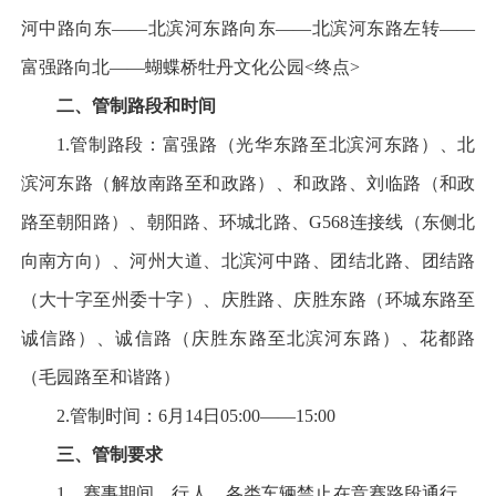
河中路向东——北滨河东路向东——北滨河东路左转——
富强路向北——蝴蝶桥牡丹文化公园<终点>
二、管制路段和时间
1.管制路段：富强路（光华东路至北滨河东路）、北
滨河东路（解放南路至和政路）、和政路、刘临路（和政
路至朝阳路）、朝阳路、环城北路、G568连接线（东侧北
向南方向）、河州大道、北滨河中路、团结北路、团结路
（大十字至州委十字）、庆胜路、庆胜东路（环城东路至
诚信路）、诚信路（庆胜东路至北滨河东路）、花都路
（毛园路至和谐路）
2.管制时间：6月14日05:00——15:00
三、管制要求
1、赛事期间，行人、各类车辆禁止在竞赛路段通行，