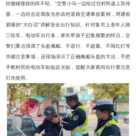
轻微碰撞就伤得不轻。”交警小马一边给过往村民递上宣传
册，一边结合近期发生的农村道路交通事故案例，用通俗
易懂的“大白话”讲解安全出行知识。针对集市上老年人骑
三轮车、电动车出行多，家长带孩子赶集频繁的特点，交
警们重点强调了头盔佩戴、不逆行、不超载、不闯红灯等
关键注意事项，还现场演示了正确佩戴头盔的方法，手把
手教村民给电动车粘贴反光贴，提醒大家夜间出行要注意
灯光使用。