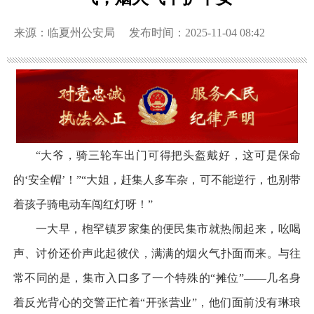
来源：临夏州公安局
发布时间：2025-11-04 08:42
“大爷，骑三轮车出门可得把头盔戴好，这可是保命
的‘安全帽’！”“大姐，赶集人多车杂，可不能逆行，也别带
着孩子骑电动车闯红灯呀！”
一大早，枹罕镇罗家集的便民集市就热闹起来，吆喝
声、讨价还价声此起彼伏，满满的烟火气扑面而来。与往
常不同的是，集市入口多了一个特殊的“摊位”——几名身
着反光背心的交警正忙着“开张营业”，他们面前没有琳琅