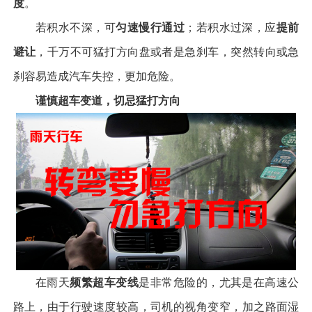
度
。
若积水不深，可
匀速慢行通过
；若积水过深，应
提前
避让
，千万不可猛打方向盘或者是急刹车，突然转向或急
刹容易造成汽车失控，更加危险。
谨慎超车变道，切忌猛打方向
在雨天
频繁超车变线
是非常危险的，尤其是在高速公
路上，由于行驶速度较高，司机的视角变窄，加之路面湿