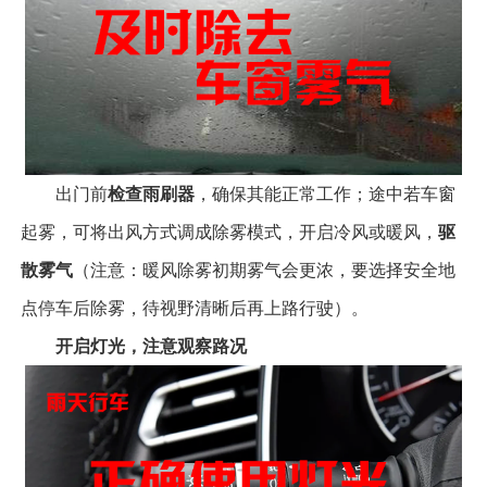
出门前
检查雨刷器
，确保其能正常工作；途中若车窗
起雾，可将出风方式调成除雾模式，开启冷风或暖风，
驱
散雾气
（注意：暖风除雾初期雾气会更浓，要选择安全地
点停车后除雾，待视野清晰后再上路行驶）。
开启灯光，注意观察路况