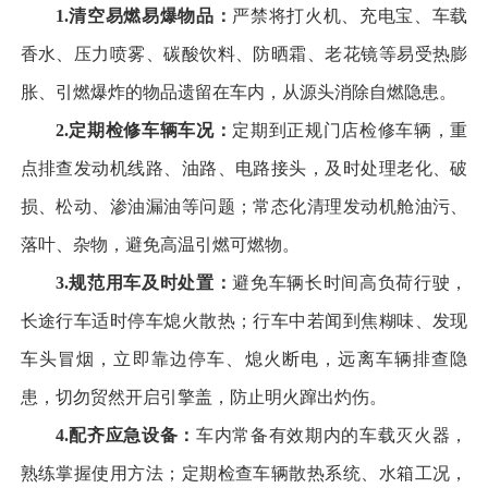
1.
清空易燃易爆物品：
严禁将打火机、充电宝、车载
香水、压力喷雾、碳酸饮料、防晒霜、老花镜等易受热膨
胀、引燃爆炸的物品遗留在车内，从源头消除自燃隐患。
2.
定期检修车辆车况：
定期到正规门店检修车辆，重
点排查发动机线路、油路、电路接头，及时处理老化、破
损、松动、渗油漏油等问题；常态化清理发动机舱油污、
落叶、杂物，避免高温引燃可燃物。
3.
规范用车及时处置：
避免车辆长时间高负荷行驶，
长途行车适时停车熄火散热；行车中若闻到焦糊味、发现
车头冒烟，立即靠边停车、熄火断电，远离车辆排查隐
患，切勿贸然开启引擎盖，防止明火蹿出灼伤。
4.
配齐应急设备：
车内常备有效期内的车载灭火器，
熟练掌握使用方法；定期检查车辆散热系统、水箱工况，