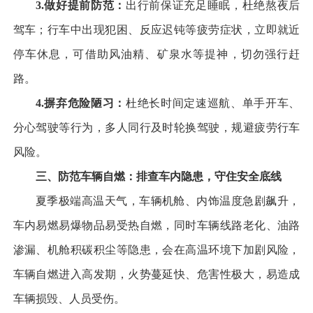
3.
做好提前防范：
出行前保证充足睡眠，杜绝熬夜后
驾车；行车中出现犯困、反应迟钝等疲劳症状，立即就近
停车休息，可借助风油精、矿泉水等提神，切勿强行赶
路。
4.
摒弃危险陋习：
杜绝长时间定速巡航、单手开车、
分心驾驶等行为，多人同行及时轮换驾驶，规避疲劳行车
风险。
三、防范车辆自燃：排查车内隐患，守住安全底线
夏季极端高温天气，车辆机舱、内饰温度急剧飙升，
车内易燃易爆物品易受热自燃，同时车辆线路老化、油路
渗漏、机舱积碳积尘等隐患，会在高温环境下加剧风险，
车辆自燃进入高发期，火势蔓延快、危害性极大，易造成
车辆损毁、人员受伤。