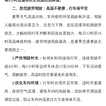
每
2
小时进服务区让轮胎自然降温。
二、防范疲劳驾驶：高温不硬撑，行车保平安
夏季天气高温闷热，车内密闭环境易缺氧升温，驾驶
人极易出现头晕乏力、注意力下降、反应迟缓等犯困疲劳
状态，大幅削弱行车判断和应急处置能力，每日12时至16
时高温峰值时段，疲劳驾驶风险最高，是夏季交通事故主
要诱因之一。
1.
严控驾驶时长：
杜绝长时间连续行车，连续驾驶不
超4小时，每2小时靠边停车休息15至20分钟，下车活动透
气、缓解疲劳，高温时段尽量避免长途驾车。
2.
优化车内环境：
行车时合理开启空调、适时开窗通
风，保持空气流通，避免车内闷热缺氧；切勿将空调温度
调至过低，防止车内外温差过大引发身体不适。