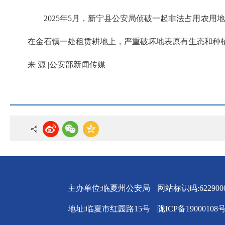
2025年5月，新宁县公安局侦破一起非法占用农
在金石镇一处租赁耕地上，严重破坏地表原有生态和种植
来 源 |公安部新闻传媒
主办单位:临夏州公安局
网站标识码:6229000
地址:临夏市红园路15号
陇ICP备19000108