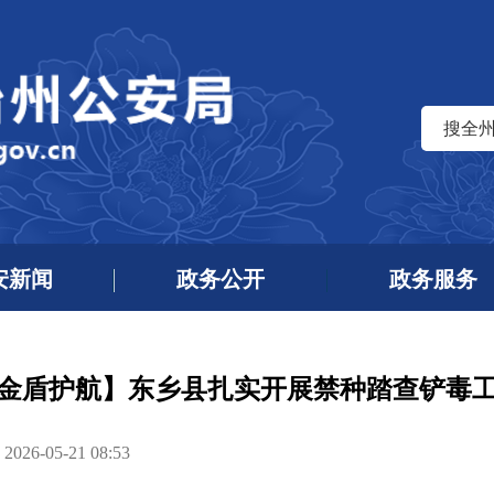
搜全
安新闻
政务公开
政务服务
金盾护航】东乡县扎实开展禁种踏查铲毒
6-05-21 08:53