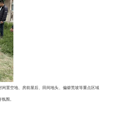
对闲置空地、房前屋后、田间地头、偏僻荒坡等重点区域
好氛围。