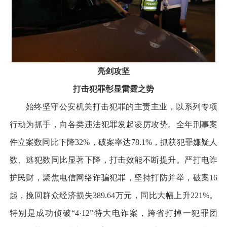
亮剑攻坚
打击犯罪彰显雷霆之势
始终坚守公安机关打击犯罪的主责主业，以系列专项
行动为抓手，向各类违法犯罪发起凌厉攻势。全年刑事案
件立案数同比下降32%，破案率达78.1%，抓获犯罪嫌疑人
数、逃犯数同比显著下降，打击效能不断提升。严打电诈
护民财，聚焦电信网络诈骗犯罪，坚持打防并举，破案16
起，挽回群众经济损失389.64万元，同比大幅上升221%。
特别是成功侦破“4·12”特大电诈案，跨省打掉一犯罪团