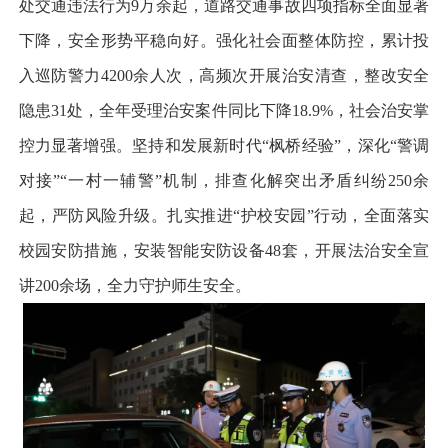
处交通违法行为9万余起，道路交通事故四项指标全面显著
下降，安全形势平稳向好。强化社会面整体防控，累计投
入巡防警力4200余人次，高频次开展治安清查，整改安全
隐患31处，全年受理治安案件同比下降18.9%，社会治安掌
控力显著增强。坚持和发展新时代“枫桥经验”，深化“警调
对接”“一村一辅警”机制，排查化解突出矛盾纠纷250余
起，严防风险升级。扎实推进“护校安园”行动，全面落实
校园安防措施，安装智能安防设备48套，开展法治安全宣
讲200余场，全力守护师生安全。