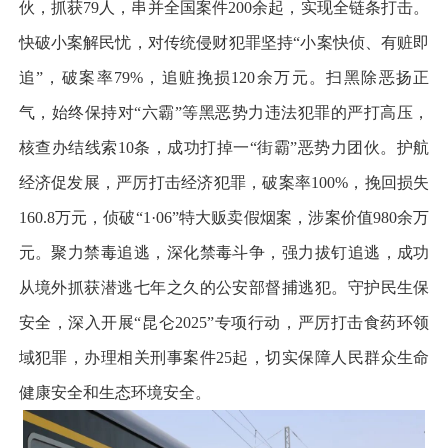
伙，抓获79人，串并全国案件200余起，实现全链条打击。
快破小案解民忧，对传统侵财犯罪坚持“小案快侦、有赃即
追”，破案率79%，追赃挽损120余万元。扫黑除恶扬正
气，始终保持对“六霸”等黑恶势力违法犯罪的严打高压，
核查办结线索10条，成功打掉一“街霸”恶势力团伙。护航
经济促发展，严厉打击经济犯罪，破案率100%，挽回损失
160.8万元，侦破“1·06”特大贩卖假烟案，涉案价值980余万
元。聚力禁毒追逃，深化禁毒斗争，强力拔钉追逃，成功
从境外抓获潜逃七年之久的公安部督捕逃犯。守护民生保
安全，深入开展“昆仑2025”专项行动，严厉打击食药环领
域犯罪，办理相关刑事案件25起，切实保障人民群众生命
健康安全和生态环境安全。