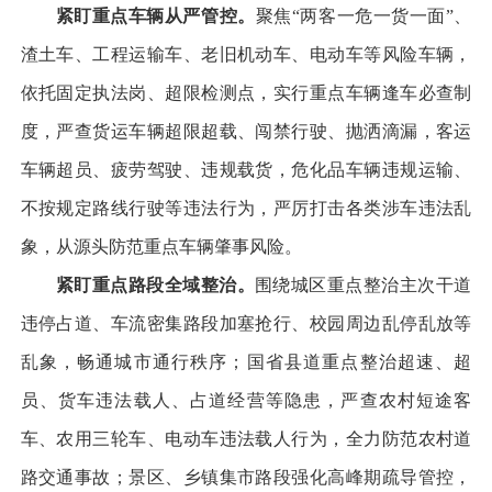
紧盯重点车辆从严管控。
聚焦“两客一危一货一面”、
渣土车、工程运输车、老旧机动车、电动车等风险车辆，
依托固定执法岗、超限检测点，实行重点车辆逢车必查制
度，严查货运车辆超限超载、闯禁行驶、抛洒滴漏，客运
车辆超员、疲劳驾驶、违规载货，危化品车辆违规运输、
不按规定路线行驶等违法行为，严厉打击各类涉车违法乱
象，从源头防范重点车辆肇事风险。
紧盯重点路段全域整治。
围绕城区重点整治主次干道
违停占道、车流密集路段加塞抢行、校园周边乱停乱放等
乱象，畅通城市通行秩序；国省县道重点整治超速、超
员、货车违法载人、占道经营等隐患，严查农村短途客
车、农用三轮车、电动车违法载人行为，全力防范农村道
路交通事故；景区、乡镇集市路段强化高峰期疏导管控，