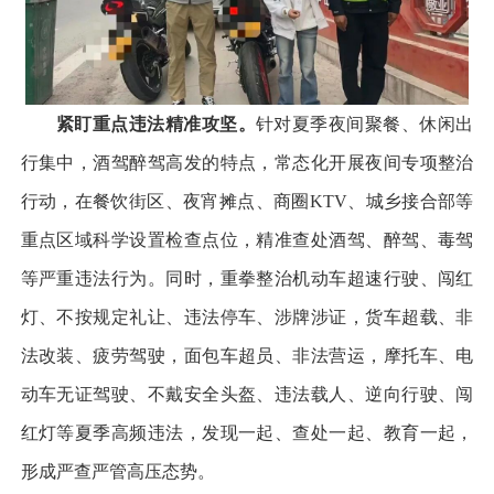
紧盯重点违法精准攻坚。
针对夏季夜间聚餐、休闲出
行集中，酒驾醉驾高发的特点，常态化开展夜间专项整治
行动，在餐饮街区、夜宵摊点、商圈KTV、城乡接合部等
重点区域科学设置检查点位，精准查处酒驾、醉驾、毒驾
等严重违法行为。同时，重拳整治机动车超速行驶、闯红
灯、不按规定礼让、违法停车、涉牌涉证，货车超载、非
法改装、疲劳驾驶，面包车超员、非法营运，摩托车、电
动车无证驾驶、不戴安全头盔、违法载人、逆向行驶、闯
红灯等夏季高频违法，发现一起、查处一起、教育一起，
形成严查严管高压态势。