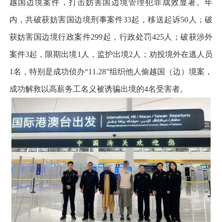
越国边境案件，打击妨害国边境管理犯罪成效显著。年
内，共破获妨害国边境刑事案件33起，移送起诉50人；破
获妨害国边境行政案件299起，行政处罚425人；破获涉外
案件3起，限期出境1人，监护出境2人；劝投境外在逃人员
1名，特别是成功侦办“11.28”组织他人偷越国（边）境案，
成功解救以高薪务工名义被诱骗出境的4名受害者。