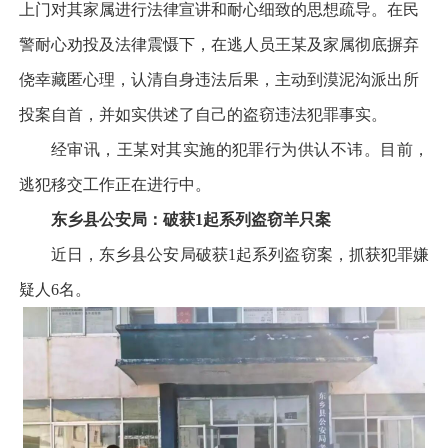
上门对其家属进行法律宣讲和耐心细致的思想疏导。在民
警耐心劝投及法律震慑下，在逃人员王某及家属彻底摒弃
侥幸藏匿心理，认清自身违法后果，主动到漠泥沟派出所
投案自首，并如实供述了自己的盗窃违法犯罪事实。
经审讯，王某对其实施的犯罪行为供认不讳。目前，
逃犯移交工作正在进行中。
东乡县公安局：破获
1
起系列盗窃羊只案
近日，东乡县公安局破获1起系列盗窃案，抓获犯罪嫌
疑人6名。