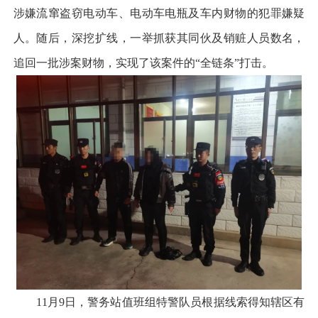
涉嫌流窜盗窃电动车、电动车电瓶及车内财物的犯罪嫌疑
人。随后，深挖扩线，一举抓获其同伙及销赃人员数名，
追回一批涉案财物，实现了该案件的“全链条”打击。
11月9日，警务站值班组特警队员根据线索得知辖区有