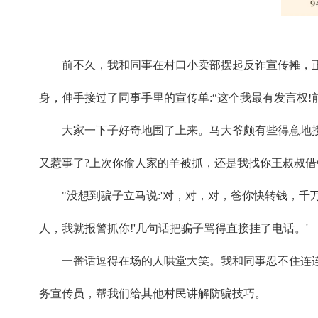
前不久，我和同事在村口小卖部摆起反诈宣传摊，
身，伸手接过了同事手里的宣传单:“这个我最有发言权!
大家一下子好奇地围了上来。马大爷颇有些得意地接
又惹事了?上次你偷人家的羊被抓，还是我找你王叔叔借钱赔
"没想到骗子立马说:'对，对，对，爸你快转钱，千
人，我就报警抓你!'几句话把骗子骂得直接挂了电话。'
一番话逗得在场的人哄堂大笑。我和同事忍不住连
务宣传员，帮我们给其他村民讲解防骗技巧。