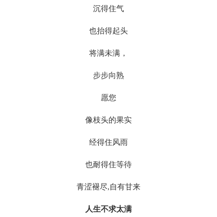
沉得住气
也抬得起头
将满未满，
步步向熟
愿您
像枝头的果实
经得住风雨
也耐得住等待
青涩褪尽,自有甘来
人生不求太满