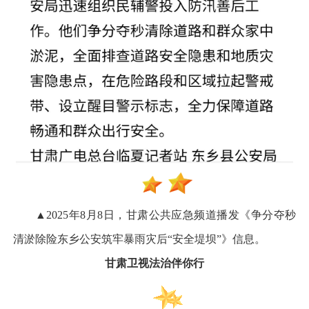
▲2025年8月8日，甘肃公共应急频道播发《争分夺秒
清淤除险东乡公安筑牢暴雨灾后“安全堤坝”》信息。
甘肃卫视法治伴你行