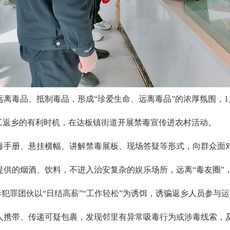
离毒品、抵制毒品，形成“珍爱生命、远离毒品”的浓厚氛围，1
工返乡的有利时机，在达板镇街道开展禁毒宣传进农村活动。
毒手册、悬挂横幅、讲解禁毒展板、现场答疑等形式，向群众面
提供的烟酒、饮料，不进入治安复杂的娱乐场所，远离“毒友圈”
毒犯罪团伙以“日结高薪”“工作轻松”为诱饵，诱骗返乡人员参
人携带、传递可疑包裹，发现邻里有异常吸毒行为或涉毒线索，