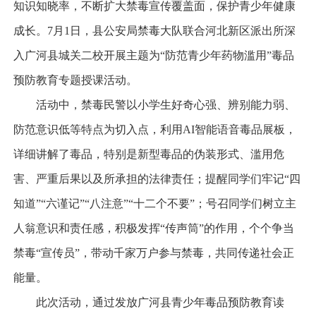
知识知晓率，不断扩大禁毒宣传覆盖面，保护青少年健康
成长。7月1日，县公安局禁毒大队联合河北新区派出所深
入广河县城关二校开展主题为“防范青少年药物滥用”毒品
预防教育专题授课活动。
活动中，禁毒民警以小学生好奇心强、辨别能力弱、
防范意识低等特点为切入点，利用AI智能语音毒品展板，
详细讲解了毒品，特别是新型毒品的伪装形式、滥用危
害、严重后果以及所承担的法律责任；提醒同学们牢记“四
知道”“六谨记”“八注意”“十二个不要”；号召同学们树立主
人翁意识和责任感，积极发挥“传声筒”的作用，个个争当
禁毒“宣传员”，带动千家万户参与禁毒，共同传递社会正
能量。
此次活动，通过发放广河县青少年毒品预防教育读