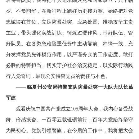
名特警队员，我将把个人追求融入党和国家事业，只争朝
夕、不负韶华，在新征程上跑好历史接力赛。始终把对党
忠诚摆在首位，立足防暴处突、应急处置、维稳攻坚主责
主业，带头强化实战训练、锤炼过硬作风，带好队伍、管
好队员。在各类急难险重任务中主动靠前、冲锋一线，充
分发挥党员先锋模范作用，以严谨务实的工作态度、敢打
必胜的特警担当，切实守护社会治安稳定，以实际行动践
行入党誓词，展现公安特警党员的责任与本色。
——
临夏州公安局特警支队防暴处突一大队大队长葛
军建
观看庆祝中国共产党成立105周年大会，我内心备受鼓
舞、倍感振奋。一百零五载砥砺前行，百年大党始终坚守
为民初心。党旗引领警旗，在今后的工作中，我将把大会