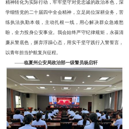
精神转化为实际行动，牢牢坚守对党忠诚的政治本色，深
学细悟党的二十届四中全会精神，立足岗位深耕业务，苦
练执法执勤本领，主动扎根一线，用心解决群众急难愁
盼，全力投身公安事业。我会始终严守纪律规矩，永葆清
廉从警底色，摒弃浮躁心态，用实干坚守践行入警誓言，
以青年担当护航复兴征程。
——
临夏州公安局政治部一级警员杨启轩