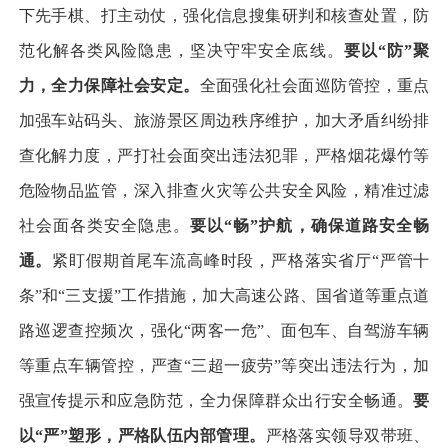
下先手棋、打主动仗，强化信息搜集研判和核查处置，防
范化解各类风险隐患，坚决守牢安全底线。
要以“防”聚
力，全力保障社会安定。
全面强化社会面巡防管控，重点
加强车站码头、旅游景区周边秩序维护，加大矛盾纠纷排
查化解力度，严打社会面突出违法犯罪，严格烟花爆竹等
危险物品监管，深入排查火灾等公共安全风险，精准过滤
社会面各类安全隐患。
要以“畅”护航，确保道路安全畅
通。
紧盯假期首尾车流高峰时段，严格落实省厅“严管十
条”和“三支援”工作措施，加大高速公路、国省道等重点道
路巡逻查控频次，强化“两客一危”、面包车、自驾游车辆
等重点车辆管控，严查“三超一疲劳”等突出违法行为，加
强宣传提示和应急防范，全力保障群众出行安全畅通。
要
以“严”塑形，严格队伍内部管理。
严格落实领导双带班、